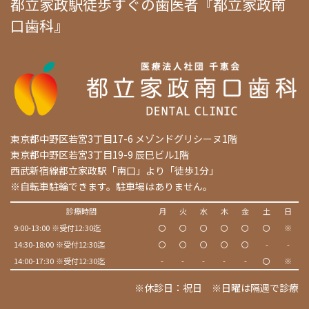
都立家政駅徒歩すぐの歯医者『都立家政南
口歯科』
東京都中野区若宮3丁目17-6 メゾンドグリシーヌ1階
東京都中野区若宮3丁目19-9 辰巳ビル1階
西武新宿線都立家政駅「南口」より「徒歩1分」
※自転車駐輪できます。駐車場はありません。
診療時間
月
火
水
木
金
土
日
9:00-13:00 ※受付12:30迄
〇
〇
〇
〇
〇
〇
※
14:30-18:00 ※受付12:30迄
〇
〇
〇
〇
〇
-
-
14:00-17:30 ※受付12:30迄
-
-
-
-
-
〇
※
※休診日：祝日 ※日曜は隔週で診療