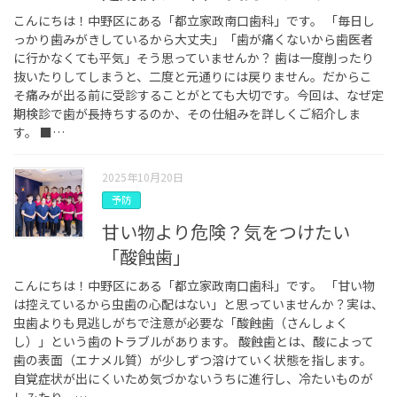
こんにちは！中野区にある「都立家政南口歯科」です。 「毎日し
っかり歯みがきしているから大丈夫」「歯が痛くないから歯医者
に行かなくても平気」そう思っていませんか？ 歯は一度削ったり
抜いたりしてしまうと、二度と元通りには戻りません。だからこ
そ痛みが出る前に受診することがとても大切です。今回は、なぜ定
期検診で歯が長持ちするのか、その仕組みを詳しくご紹介しま
す。 ■…
2025年10月20日
予防
甘い物より危険？気をつけたい
「酸蝕歯」
こんにちは！中野区にある「都立家政南口歯科」です。 「甘い物
は控えているから虫歯の心配はない」と思っていませんか？実は、
虫歯よりも見逃しがちで注意が必要な「酸蝕歯（さんしょく
し）」という歯のトラブルがあります。 酸蝕歯とは、酸によって
歯の表面（エナメル質）が少しずつ溶けていく状態を指します。
自覚症状が出にくいため気づかないうちに進行し、冷たいものが
しみたり、…