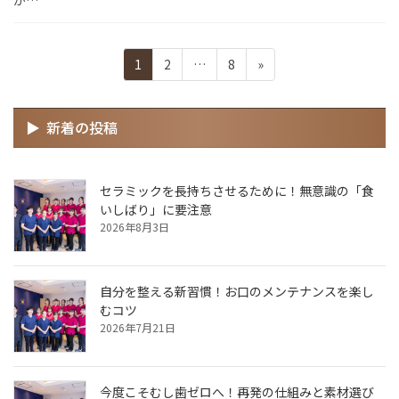
が…
ペ
ペ
ペ
1
2
…
8
»
ー
ー
ー
投
ジ
ジ
ジ
稿
新着の投稿
の
ペ
ー
セラミックを長持ちさせるために！無意識の「食
いしばり」に要注意
ジ
2026年8月3日
送
り
自分を整える新習慣！お口のメンテナンスを楽し
むコツ
2026年7月21日
今度こそむし歯ゼロへ！再発の仕組みと素材選び