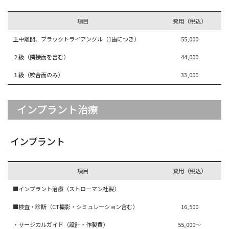
項目
費用（税込）
正中離開、ブラックトライアングル（1歯につき）
55,000
２級（隣接面を含む）
44,000
１級（咬合面のみ）
33,000
インプラント治療
インプラント
項目
費用（税込）
■インプラント治療（ストローマン社製）
■検査・診断（CT撮影・シミュレーション含む）
16,500
・サージカルガイド（設計・作製費）
55,000～