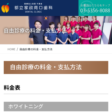
コ
ナ
ン
ビ
テ
ゲ
ン
ー
ツ
シ
に
ョ
自由診療の料金・支払方法
移
ン
動
に
移
動
HOME
自由診療の料金・支払方法
自由診療の料金・支払方法
料金表
ホワイトニング