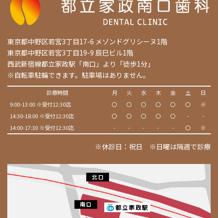
東京都中野区若宮3丁目17-6 メゾンドグリシーヌ1階
東京都中野区若宮3丁目19-9 辰巳ビル1階
西武新宿線都立家政駅「南口」より「徒歩1分」
※自転車駐輪できます。駐車場はありません。
診療時間
月
火
水
木
金
土
日
9:00-13:00 ※受付12:30迄
〇
〇
〇
〇
〇
〇
※
14:30-18:00 ※受付12:30迄
〇
〇
〇
〇
〇
-
-
14:00-17:30 ※受付12:30迄
-
-
-
-
-
〇
※
※休診日：祝日 ※日曜は隔週で診療