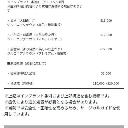
※インプラント1本追加ごとに＋5,500円
※症例や設計内容により費用が変動する場合がありま
す
・奥歯（大臼歯）用
517,000
ジルコニアクラウン（単色・機能重視）
・小臼歯・前歯用（自然な見た目）
572,000
ジルコニアクラウン（マルチレイヤー）
・前歯用（より自然で美しい仕上がり）
627,000
ジルコニアクラウン（プレミアム・高審美）
■追加処置（必要に応じて）
・抜歯即時埋入加算
33,000
・骨造成（骨移植）
110,000～220,000
※上記はインプラント手術および上部構造を含む総額です。
※症例により追加処置が必要となる場合があります。
※当院では安全性・正確性を高めるため、サージカルガイドを使
用しています。