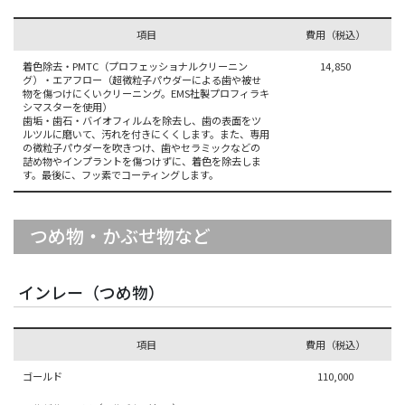
項目
費用（税込）
着色除去・PMTC（プロフェッショナルクリーニン
14,850
グ）・エアフロー（超微粒子パウダーによる歯や被せ
物を傷つけにくいクリーニング。EMS社製プロフィラキ
シマスターを使用）
歯垢・歯石・バイオフィルムを除去し、歯の表面をツ
ルツルに磨いて、汚れを付きにくくします。また、専用
の微粒子パウダーを吹きつけ、歯やセラミックなどの
詰め物やインプラントを傷つけずに、着色を除去しま
す。最後に、フッ素でコーティングします。
つめ物・かぶせ物など
インレー（つめ物）
項目
費用（税込）
ゴールド
110,000