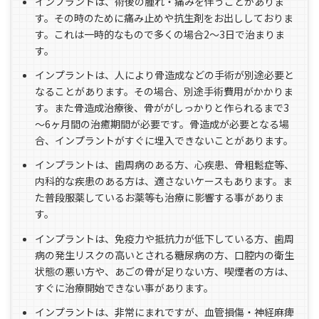
インプラントは、術後の腫れ・痛みを伴うことがありま
す。その時のために痛み止めや抗生剤をお出ししておりま
す。これは一時的なもので多くの場合2～3日で治まりま
す。
インプラントは、人により骨造成などの手術が別途必要と
なることがあります。その場合、別途手術費用がかかりま
す。また骨造成治療後、骨ががしっかりと作られるまで3
～6ヶ月間の治癒期間が必要です。骨造成が必要となる場
合、インプラントがすぐに埋入できないことがあります。
インプラントは、歯周病のある方、心疾患、骨粗鬆症等、
内科的な疾患のある方は、適さないケースもあります。ま
た普段服薬しているお薬等も治療に影響する事がありま
す。
インプラントは、免疫力や抵抗力が低下している方、歯周
病の発生リスクの高いとされる糖尿病の方、口腔内の衛生
状態の悪い方や、あごの骨が足りない方、喫煙者の方は、
すぐに治療開始できない事があります。
インプラントは、非常にまれですが、血管損傷・神経麻痺