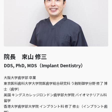
院長 來山 修三
DDS, PhD, MDS（Implant Dentistry）
大阪大学歯学部 卒業
東京医科歯科大学大学院医歯学総合研究科 う蝕制御学分野 修了 博
士（歯学）
英国 キングスカレッジロンドン歯学部大学院 バイオマテリアル科
留学
香港大学歯学部大学院 インプラント科 修了 修士（インプラント歯
学）