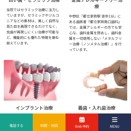
療
当院ではセラミック治療に注力し
ていますが、セラミックやジルコ
中野区「都立家政駅 徒歩1分」に
ニアなどの素材は、美しく自然な
ある歯医者『都立家政南口歯科』
見た目を再現できるだけでなく、
では、金属アレルギーの方でも安
虫歯が再発しにくい治療が可能な
心な、歯科金属を除去し、歯科金
ど、機能的にも優れた特徴を兼ね
属を一切使用しない「メタルフリ
揃えています。
ー治療（ノンメタル治療）」を行
っています。
インプラント治療
義歯・入れ歯治療
インプラントは、入れ歯と違っ
入れ歯には様々な種類にものがあ
て、外してのお手入れや、噛む時
り、保険を適用してつくる入れ歯
電話する
時間・地図
Web予約
MENU
の違和感がありません。 チタン製
の場合には、材料や構造に決まり