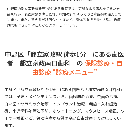
中野区の都立家政駅徒歩1分にある当院では、可能な限り痛みを抑えた治
療を行い、表面麻酔を塗った後、極細の針でゆっくりと麻酔薬を注入して
います。また、できるだけ削らず・抜かず、身体的負担を最小限に、治療
期間もできるだけ短くなるようにしています。
中野区「都立家政駅 徒歩1分」にある歯医
者『都立家政南口歯科』の
保険診療・自
由診療 “診療メニュー”
中野区「都立家政駅 徒歩1分」にある歯医者『都立家政南口歯科』
では、予防・メインテナンスから、歯周病の治療、虫歯の治療、
白い歯・セラミック治療、インプラント治療、義歯・入れ歯治
療、小児歯科治療と予防、ホワイトニング、マウスピース矯正、ワ
イヤー矯正など、保険治療から質の高い自由診療まで対応してい
ます。