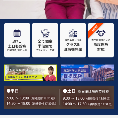
NEW
週7日
全て個室
世界最高レベル
専門医連携による
クラスB
高度医療
土日も診療
半個室で
滅菌機完備
対応
日曜隔週/祝日休診
プライバシー配慮