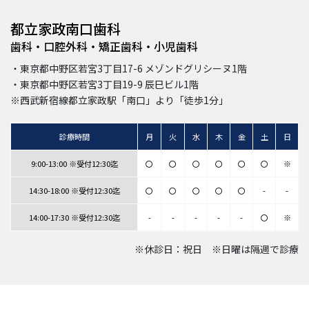
都立家政南口歯科
歯科・口腔外科・矯正歯科・小児歯科
・東京都中野区若宮3丁目17-6 メゾンドグリシーヌ1階
・東京都中野区若宮3丁目19-9 辰巳ビル1階
※西武新宿線都立家政駅「南口」より「徒歩1分」
診療時間
月
火
水
木
金
土
日
9:00-13:00 ※受付12:30迄
〇
〇
〇
〇
〇
〇
※
14:30-18:00 ※受付12:30迄
〇
〇
〇
〇
〇
-
-
14:00-17:30 ※受付12:30迄
-
-
-
-
-
〇
※
※休診日：祝日 ※日曜は隔週で診療