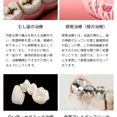
むし歯の治療
根管治療（根の治療）
可能な限り痛みを抑えた治療を行
根管治療とは、虫歯が悪化し、歯
い、表面麻酔を塗った後、極細の
の神経が入っている管に細菌感染
針でゆっくりと麻酔薬を注入して
が起こった際、この感染組織を除
います。また、できるだけ削ら
去するために神経を取り除く処置
ず・抜かず、身体的負担を最小限
のことです。当院では、ラバーダ
に、治療期間もできるだけ短くな
ムを使用して根管治療を行なって
るようにしています。
おります。
白い歯・セラミック治療
金属アレルギーフリー治