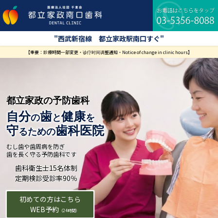
コ
ナ
ン
ビ
テ
ゲ
ン
ー
"西武新宿線 都立家政駅南口すぐ"
ツ
シ
【重要：診療時間一部変更・诊疗时间调整通知・Notice of change in clinic hours】
に
ョ
移
ン
動
に
移
動
都立家政の予防歯科
自分
歯
健康
の
と
を
守
歯科医院
るための
むし歯や歯周病を防ぎ
歯を長く守る予防歯科です
歯科衛生士15名体制
定期検診受診率90％
初めての方はこちら
WEB予約
（24時間）