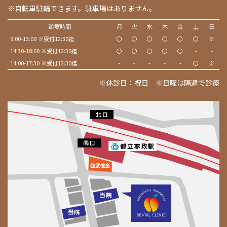
※自転車駐輪できます。駐車場はありません。
診療時間
月
火
水
木
金
土
日
9:00-13:00 ※受付12:30迄
〇
〇
〇
〇
〇
〇
※
14:30-18:00 ※受付12:30迄
〇
〇
〇
〇
〇
-
-
14:00-17:30 ※受付12:30迄
-
-
-
-
-
〇
※
※休診日：祝日 ※日曜は隔週で診療