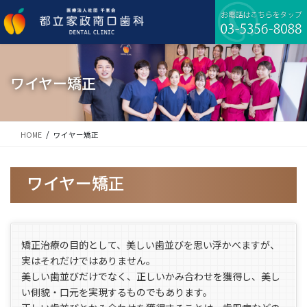
コ
ナ
ン
ビ
テ
ゲ
ン
ー
ツ
シ
に
ョ
ワイヤー矯正
移
ン
動
に
移
動
HOME
ワイヤー矯正
ワイヤー矯正
矯正治療の目的として、美しい歯並びを思い浮かべますが、
実はそれだけではありません。
美しい歯並びだけでなく、正しいかみ合わせを獲得し、美し
い側貌・口元を実現するものでもあります。