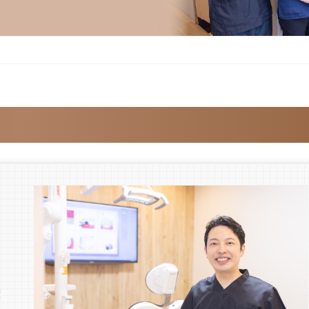
療
で
透