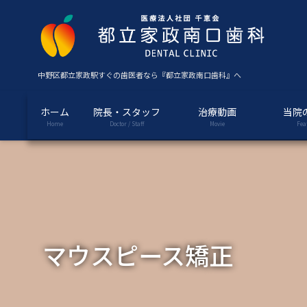
コ
ナ
ン
ビ
テ
ゲ
ン
ー
ツ
シ
中野区都立家政駅すぐの歯医者なら『都立家政南口歯科』へ
に
ョ
移
ン
ホーム
院長・スタッフ
治療動画
当院
動
に
Home
Doctor / Staff
Movie
Fea
移
動
マウスピース矯正