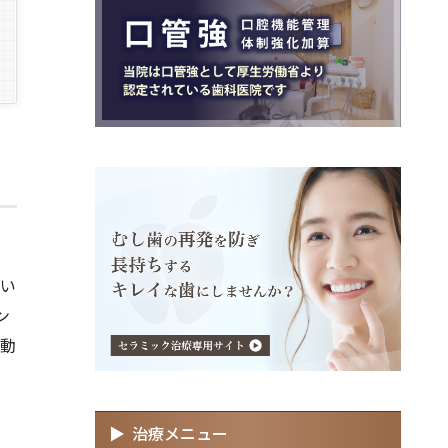
イ
てい
ン
の動
ま
治療メニュー