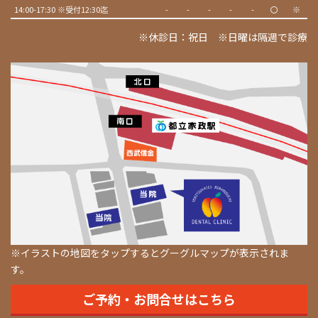
14:00-17:30 ※受付12:30迄
-
-
-
-
-
〇
※
※休診日：祝日 ※日曜は隔週で診療
※イラストの地図をタップするとグーグルマップが表示されま
す。
ご予約・お問合せはこちら