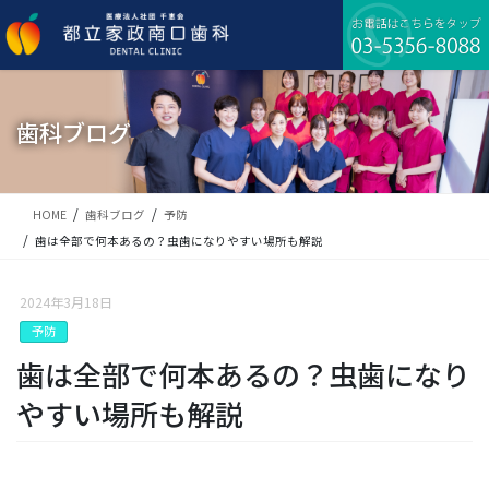
コ
ナ
ン
ビ
テ
ゲ
ン
ー
ツ
シ
に
ョ
歯科ブログ
移
ン
動
に
移
動
HOME
歯科ブログ
予防
歯は全部で何本あるの？虫歯になりやすい場所も解説
2024年3月18日
予防
歯は全部で何本あるの？虫歯になり
やすい場所も解説