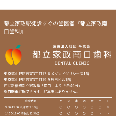
都立家政駅徒歩すぐの歯医者『都立家政南
口歯科』
東京都中野区若宮3丁目17-6 メゾンドグリシーヌ1階
東京都中野区若宮3丁目19-9 辰巳ビル1階
西武新宿線都立家政駅「南口」より「徒歩1分」
※自転車駐輪できます。駐車場はありません。
診療時間
月
火
水
木
金
土
日
9:00-13:00 ※受付12:30迄
〇
〇
〇
〇
〇
〇
※
14:30-18:00 ※受付12:30迄
〇
〇
〇
〇
〇
-
-