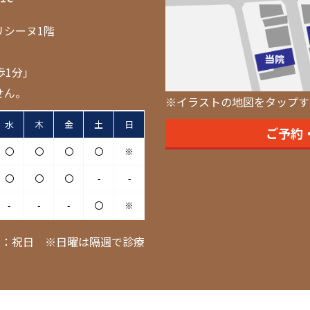
リシーヌ1階
歩1分」
せん。
※イラストの地図をタップす
水
木
金
土
日
ご予約
〇
〇
〇
〇
※
〇
〇
〇
-
-
-
-
-
〇
※
日：祝日 ※日曜は隔週で診療