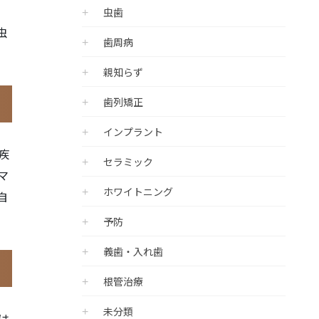
虫歯
虫
歯周病
親知らず
歯列矯正
インプラント
疾
セラミック
マ
ホワイトニング
自
予防
義歯・入れ歯
根管治療
未分類
は