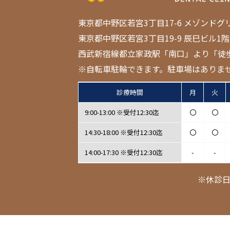
東京都中野区若宮3丁目17-6 メゾンドグ
東京都中野区若宮3丁目19-9 辰巳ビル1階
西武新宿線都立家政駅「南口」より「徒
※自転車駐輪できます。駐車場はありま
診療時間
月
火
9:00-13:00 ※受付12:30迄
〇
〇
14:30-18:00 ※受付12:30迄
〇
〇
14:00-17:30 ※受付12:30迄
-
-
※休診