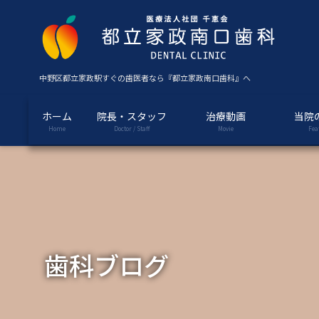
コ
ナ
ン
ビ
テ
ゲ
ン
ー
ツ
シ
中野区都立家政駅すぐの歯医者なら『都立家政南口歯科』へ
に
ョ
移
ン
ホーム
院長・スタッフ
治療動画
当院
動
に
Home
Doctor / Staff
Movie
Fea
移
動
歯科ブログ