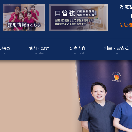
お電
急患
の特徴
院内・設備
診療内容
料金・お支払
ture
Facilities
Treatment
Fee