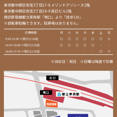
東京都中野区若宮3丁目17-6 メゾンドグリシーヌ1階
東京都中野区若宮3丁目19-9 辰巳ビル1階
西武新宿線都立家政駅「南口」より「徒歩1分」
※自転車駐輪できます。駐車場はありません。
診療時間
月
火
水
木
金
土
日
9:00-13:00 ※受付12:30迄
〇
〇
〇
〇
〇
〇
※
14:30-18:00 ※受付12:30迄
〇
〇
〇
〇
〇
-
-
14:00-17:30 ※受付12:30迄
-
-
-
-
-
〇
※
※休診日：祝日 ※日曜は隔週で診療