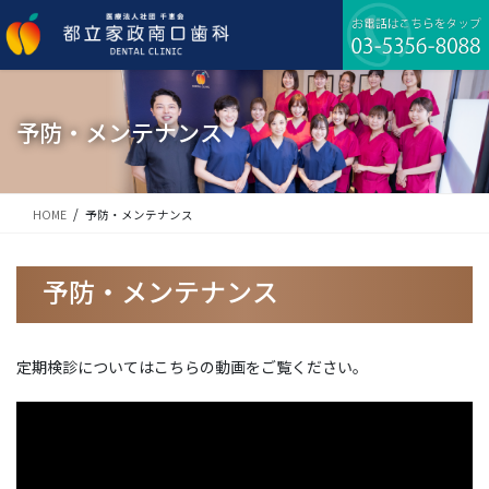
コ
ナ
ン
ビ
テ
ゲ
ン
ー
ツ
シ
に
ョ
予防・メンテナンス
移
ン
動
に
移
動
HOME
予防・メンテナンス
予防・メンテナンス
定期検診についてはこちらの動画をご覧ください。