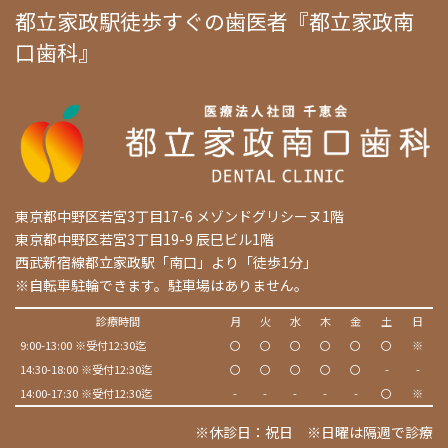
都立家政駅徒歩すぐの歯医者『都立家政南
口歯科』
東京都中野区若宮3丁目17-6 メゾンドグリシーヌ1階
東京都中野区若宮3丁目19-9 辰巳ビル1階
西武新宿線都立家政駅「南口」より「徒歩1分」
※自転車駐輪できます。駐車場はありません。
診療時間
月
火
水
木
金
土
日
9:00-13:00 ※受付12:30迄
〇
〇
〇
〇
〇
〇
※
14:30-18:00 ※受付12:30迄
〇
〇
〇
〇
〇
-
-
14:00-17:30 ※受付12:30迄
-
-
-
-
-
〇
※
※休診日：祝日 ※日曜は隔週で診療