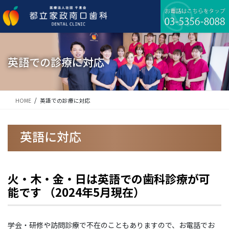
コ
ナ
ン
ビ
テ
ゲ
ン
ー
ツ
シ
に
ョ
英語での診療に対応
移
ン
動
に
移
動
HOME
英語での診療に対応
英語に対応
火・木・金・日は英語での歯科診療が可
能です （2024年5月現在）
学会・研修や訪問診療で不在のこともありますので、お電話でお