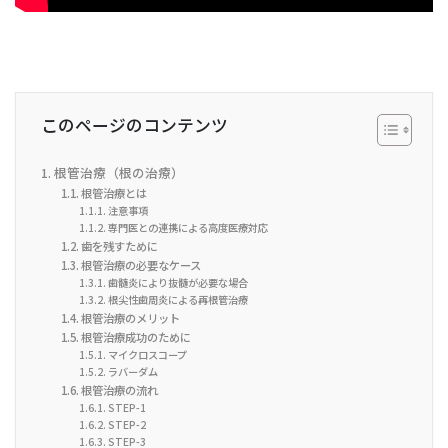
このページのコンテンツ
根管治療（根の治療）
根管治療とは
注意事項
専門医との連携による高度医療対応
歯を残すために
根管治療の必要なケース
歯髄炎により抜髄が必要な場合
根尖性歯周炎による再根管治療
根管治療のメリット
根管治療成功のために
マイクロスコープ
ラバーダム
根管治療の流れ
STEP-1
STEP-2
STEP-3