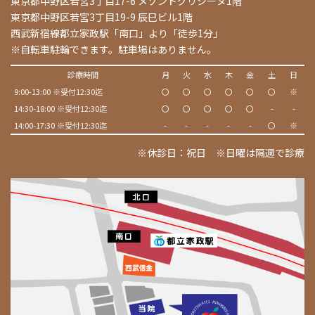
東京都中野区若宮3丁目17-6 メゾンドグリシーヌ1階
東京都中野区若宮3丁目19-9 辰巳ビル1階
西武新宿線都立家政駅「南口」より「徒歩1分」
※自転車駐輪できます。駐車場はありません。
診療時間
月
火
水
木
金
土
日
9:00-13:00 ※受付12:30迄
〇
〇
〇
〇
〇
〇
※
14:30-18:00 ※受付12:30迄
〇
〇
〇
〇
〇
-
-
14:00-17:30 ※受付12:30迄
-
-
-
-
-
〇
※
※休診日：祝日 ※日曜は隔週で診療