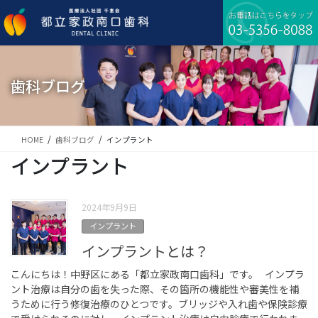
コ
ナ
ン
ビ
テ
ゲ
ン
ー
ツ
シ
に
ョ
歯科ブログ
移
ン
動
に
移
動
HOME
歯科ブログ
インプラント
インプラント
2024年9月9日
インプラント
インプラントとは？
こんにちは！中野区にある「都立家政南口歯科」です。 インプラ
ント治療は自分の歯を失った際、その箇所の機能性や審美性を補
うために行う修復治療のひとつです。ブリッジや入れ歯や保険診療