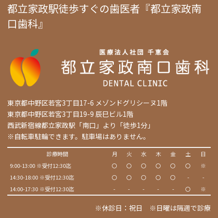
都立家政駅徒歩すぐの歯医者『都立家政南
口歯科』
東京都中野区若宮3丁目17-6 メゾンドグリシーヌ1階
東京都中野区若宮3丁目19-9 辰巳ビル1階
西武新宿線都立家政駅「南口」より「徒歩1分」
※自転車駐輪できます。駐車場はありません。
診療時間
月
火
水
木
金
土
日
9:00-13:00 ※受付12:30迄
〇
〇
〇
〇
〇
〇
※
14:30-18:00 ※受付12:30迄
〇
〇
〇
〇
〇
-
-
14:00-17:30 ※受付12:30迄
-
-
-
-
-
〇
※
※休診日：祝日 ※日曜は隔週で診療