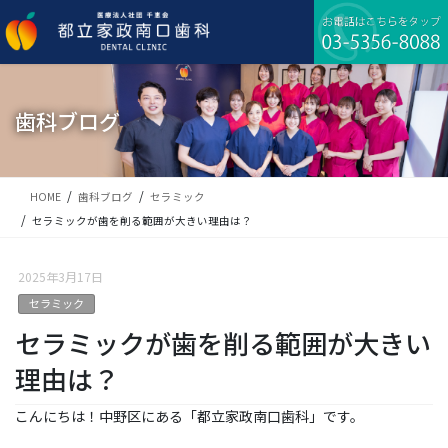
コ
ナ
ン
ビ
テ
ゲ
ン
ー
ツ
シ
に
ョ
歯科ブログ
移
ン
動
に
移
動
HOME
歯科ブログ
セラミック
セラミックが歯を削る範囲が大きい理由は？
2025年3月17日
セラミック
セラミックが歯を削る範囲が大きい
理由は？
こんにちは！中野区にある「都立家政南口歯科」です。