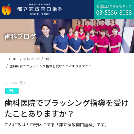
コ
ナ
ン
ビ
テ
ゲ
ン
ー
ツ
シ
に
ョ
歯科ブログ
移
ン
動
に
移
動
HOME
歯科ブログ
予防
歯科医院でブラッシング指導を受けたことありますか？
2025年3月3日
予防
歯科医院でブラッシング指導を受け
たことありますか？
こんにちは！中野区にある「都立家政南口歯科」です。