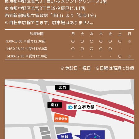
東京都中野区若宮3丁目17-6 メゾンドグリシーヌ1階
東京都中野区若宮3丁目19-9 辰巳ビル1階
西武新宿線都立家政駅「南口」より「徒歩1分」
※自転車駐輪できます。駐車場はありません。
診療時間
月
火
水
木
金
土
日
9:00-13:00 ※受付12:30迄
〇
〇
〇
〇
〇
〇
※
14:30-18:00 ※受付12:30迄
〇
〇
〇
〇
〇
-
-
14:00-17:30 ※受付12:30迄
-
-
-
-
-
〇
※
※休診日：祝日 ※日曜は隔週で診療