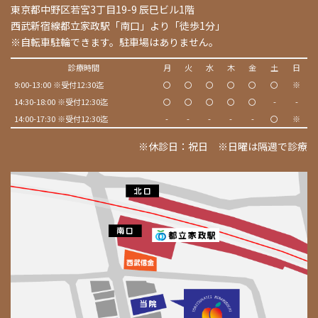
東京都中野区若宮3丁目19-9 辰巳ビル1階
西武新宿線都立家政駅「南口」より「徒歩1分」
※自転車駐輪できます。駐車場はありません。
診療時間
月
火
水
木
金
土
日
9:00-13:00 ※受付12:30迄
〇
〇
〇
〇
〇
〇
※
14:30-18:00 ※受付12:30迄
〇
〇
〇
〇
〇
-
-
14:00-17:30 ※受付12:30迄
-
-
-
-
-
〇
※
※休診日：祝日 ※日曜は隔週で診療