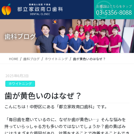
コ
ナ
ン
ビ
テ
ゲ
ン
ー
ツ
シ
に
ョ
歯科ブログ
移
ン
動
に
移
動
HOME
歯科ブログ
ホワイトニング
歯が黄色いのはなぜ？
2025年6月2日
ホワイトニング
歯が黄色いのはなぜ？
こんにちは！中野区にある「都立家政南口歯科」です。
「毎日歯を磨いているのに、なぜか歯が黄色い…」そんな悩みを
持っていらっしゃる方も多いのではないでしょうか？歯の黄ばみ
にはさまざまな原因があり、対策をすることで改善することもでき