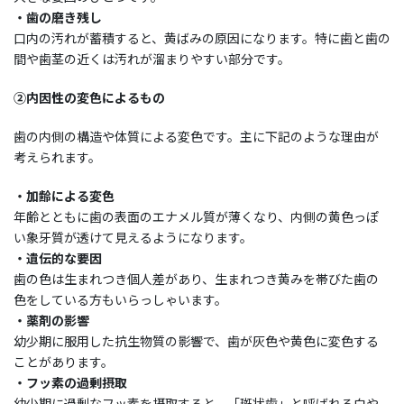
・歯の磨き残し
口内の汚れが蓄積すると、黄ばみの原因になります。特に歯と歯の
間や歯茎の近くは汚れが溜まりやすい部分です。
②内因性の変色によるもの
歯の内側の構造や体質による変色です。主に下記のような理由が
考えられます。
・加齢による変色
年齢とともに歯の表面のエナメル質が薄くなり、内側の黄色っぽ
い象牙質が透けて見えるようになります。
・遺伝的な要因
歯の色は生まれつき個人差があり、生まれつき黄みを帯びた歯の
色をしている方もいらっしゃいます。
・薬剤の影響
幼少期に服用した抗生物質の影響で、歯が灰色や黄色に変色する
ことがあります。
・フッ素の過剰摂取
幼少期に過剰なフッ素を摂取すると、「斑状歯」と呼ばれる白や