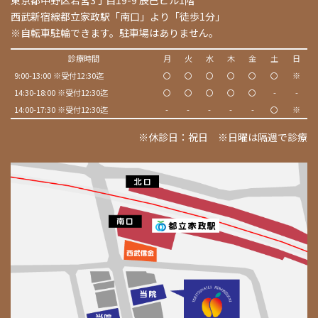
西武新宿線都立家政駅「南口」より「徒歩1分」
※自転車駐輪できます。駐車場はありません。
診療時間
月
火
水
木
金
土
日
9:00-13:00 ※受付12:30迄
〇
〇
〇
〇
〇
〇
※
14:30-18:00 ※受付12:30迄
〇
〇
〇
〇
〇
-
-
14:00-17:30 ※受付12:30迄
-
-
-
-
-
〇
※
※休診日：祝日 ※日曜は隔週で診療