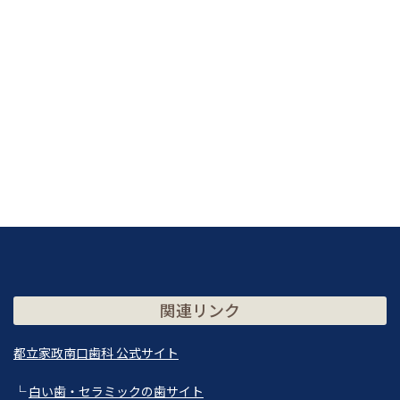
関連リンク
都立家政南口歯科 公式サイト
└
白い歯・セラミックの歯サイト