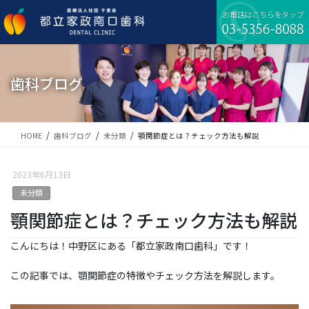
コ
ナ
ン
ビ
テ
ゲ
ン
ー
ツ
シ
に
ョ
歯科ブログ
移
ン
動
に
移
動
HOME
歯科ブログ
未分類
顎関節症とは？チェック方法も解説
2023年6月13日
未分類
顎関節症とは？チェック方法も解説
こんにちは！中野区にある「都立家政南口歯科」です！
この記事では、顎関節症の特徴やチェック方法を解説します。