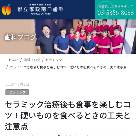
コ
ナ
ン
ビ
テ
ゲ
ン
ー
ツ
シ
に
ョ
歯科ブログ
移
ン
動
に
移
動
HOME
歯科ブログ
セラミック
セラミック治療後も食事を楽しむコツ！硬いものを食べるときの工夫と注意点
2026年3月2日
セラミック
セラミック治療後も食事を楽しむコ
ツ！硬いものを食べるときの工夫と
注意点