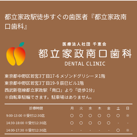
都立家政駅徒歩すぐの歯医者『都立家政南
口歯科』
東京都中野区若宮3丁目17-6 メゾンドグリシーヌ1階
東京都中野区若宮3丁目19-9 辰巳ビル1階
西武新宿線都立家政駅「南口」より「徒歩1分」
※自転車駐輪できます。駐車場はありません。
診療時間
月
火
水
木
金
土
日
9:00-13:00 ※受付12:30迄
〇
〇
〇
〇
〇
〇
※
14:30-18:00 ※受付12:30迄
〇
〇
〇
〇
〇
-
-
14:00-17:30 ※受付12:30迄
-
-
-
-
-
〇
※