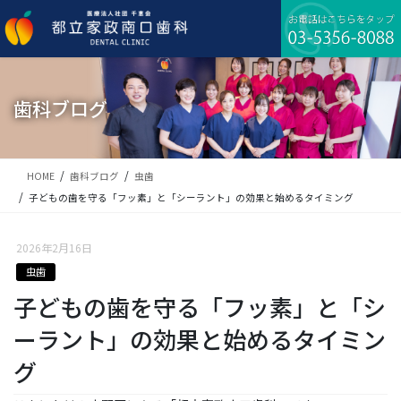
コ
ナ
ン
ビ
テ
ゲ
ン
ー
ツ
シ
に
ョ
歯科ブログ
移
ン
動
に
移
動
HOME
歯科ブログ
虫歯
子どもの歯を守る「フッ素」と「シーラント」の効果と始めるタイミング
2026年2月16日
虫歯
子どもの歯を守る「フッ素」と「シ
ーラント」の効果と始めるタイミン
グ