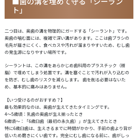
■歯の溝を埋めて守る「シーラン
ト」
二つ目は、奥歯の溝を物理的にガードする「シーラント」です。
奥歯の噛む面には、複雑で深い溝があります。ここは歯ブラシの
毛先が届きにくく、食べカスや汚れが溜まりやすいため、むし歯
の発生源になりやすい場所です。
シーラントは、この溝をあらかじめ歯科用のプラスチック（樹
脂）で埋めてしまう処置です。溝を塞ぐことで汚れが入り込むの
を防ぎ、むし歯のリスクを減らします。 歯を削る必要はないた
め、基本的に痛みはありません。
【いつ受けるのがおすすめ？】
最も効果的なのは、奥歯が生えてきたタイミングです。
4～5歳頃：乳歯の奥歯が生え揃ったとき
6歳頃～：「6歳臼歯（最初の永久歯）」が生えてきたとき
特に6歳臼歯は、生えきるまでに時間がかかり、手前の歯より背が
低いため磨きにくい歯です。完全にむし歯になる前に、歯がしっ