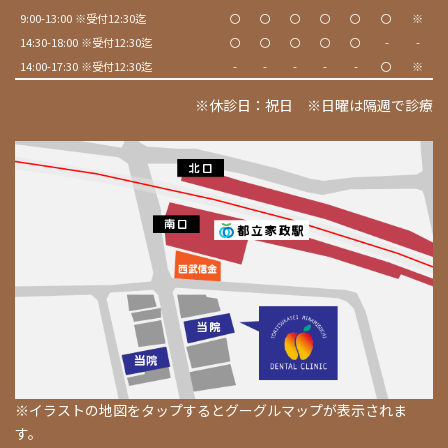
9:00-13:00 ※受付12:30迄
〇
〇
〇
〇
〇
〇
※
14:30-18:00 ※受付12:30迄
〇
〇
〇
〇
〇
-
-
14:00-17:30 ※受付12:30迄
-
-
-
-
-
〇
※
※休診日：祝日 ※日曜は隔週で診療
※イラストの地図をタップするとグーグルマップが表示されま
す。