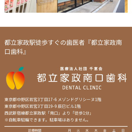
都立家政駅徒歩すぐの歯医者『都立家政南
口歯科』
東京都中野区若宮3丁目17-6 メゾンドグリシーヌ1階
東京都中野区若宮3丁目19-9 辰巳ビル1階
西武新宿線都立家政駅「南口」より「徒歩1分」
※自転車駐輪できます。駐車場はありません。
診療時間
月
火
水
木
金
土
日