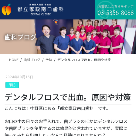
コ
ナ
ン
ビ
テ
ゲ
ン
ー
ツ
シ
に
ョ
歯科ブログ
移
ン
動
に
移
動
HOME
歯科ブログ
予防
デンタルフロスで出血。原因や対策
2024年10月15日
予防
デンタルフロスで出血。原因や対策
こんにちは！中野区にある「都立家政南口歯科」です。
お口の中の日々のお手入れで、歯ブラシのほかにデンタルフロス
や歯間ブラシを使用するのは効果的と言われていますが、実際に
使ってみたら出血した…なんて経験はありませんか？