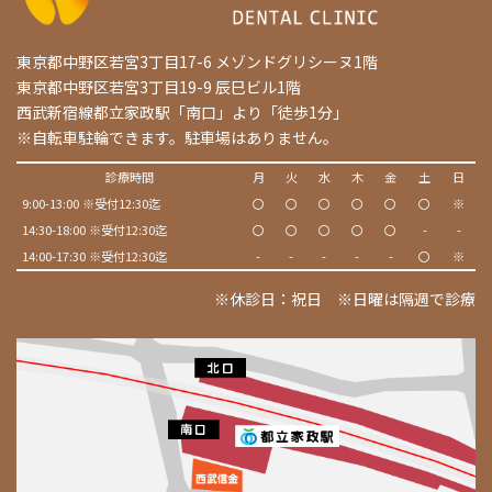
東京都中野区若宮3丁目17-6 メゾンドグリシーヌ1階
東京都中野区若宮3丁目19-9 辰巳ビル1階
西武新宿線都立家政駅「南口」より「徒歩1分」
※自転車駐輪できます。駐車場はありません。
診療時間
月
火
水
木
金
土
日
9:00-13:00 ※受付12:30迄
〇
〇
〇
〇
〇
〇
※
14:30-18:00 ※受付12:30迄
〇
〇
〇
〇
〇
-
-
14:00-17:30 ※受付12:30迄
-
-
-
-
-
〇
※
※休診日：祝日 ※日曜は隔週で診療