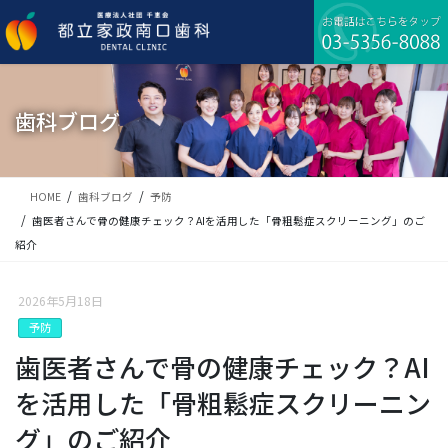
コ
ナ
ン
ビ
テ
ゲ
ン
ー
ツ
シ
に
ョ
歯科ブログ
移
ン
動
に
移
動
HOME
歯科ブログ
予防
歯医者さんで骨の健康チェック？AIを活用した「骨粗鬆症スクリーニング」のご
紹介
2026年5月18日
予防
歯医者さんで骨の健康チェック？AI
を活用した「骨粗鬆症スクリーニン
グ」のご紹介