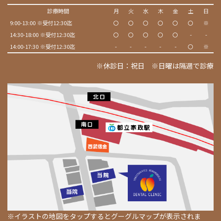
診療時間
月
火
水
木
金
土
日
9:00-13:00 ※受付12:30迄
〇
〇
〇
〇
〇
〇
※
14:30-18:00 ※受付12:30迄
〇
〇
〇
〇
〇
-
-
14:00-17:30 ※受付12:30迄
-
-
-
-
-
〇
※
※休診日：祝日 ※日曜は隔週で診療
※イラストの地図をタップするとグーグルマップが表示されま