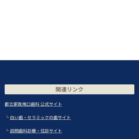
関連リンク
都立家政南口歯科 公式サイト
└
白い歯・セラミックの歯サイト
└
訪問歯科診療・往診サイト