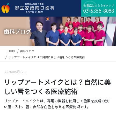
コ
ナ
ン
ビ
テ
ゲ
ン
ー
ツ
シ
に
ョ
歯科ブログ
移
ン
動
に
移
動
HOME
歯科ブログ
リップアートメイクとは？自然に美しい唇をつくる医療施術
2026年5月12日
リップアートメイクとは？自然に美
しい唇をつくる医療施術
リップアートメイクとは、専用の機器を使用して色素を皮膚の浅
い層に入れ、唇に自然な血色を与える医療施術です。