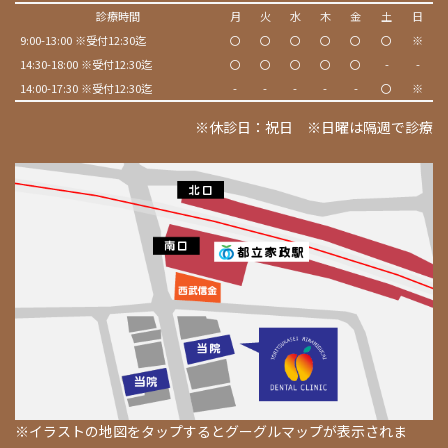
診療時間
月
火
水
木
金
土
日
9:00-13:00 ※受付12:30迄
〇
〇
〇
〇
〇
〇
※
14:30-18:00 ※受付12:30迄
〇
〇
〇
〇
〇
-
-
14:00-17:30 ※受付12:30迄
-
-
-
-
-
〇
※
※休診日：祝日 ※日曜は隔週で診療
※イラストの地図をタップするとグーグルマップが表示されま