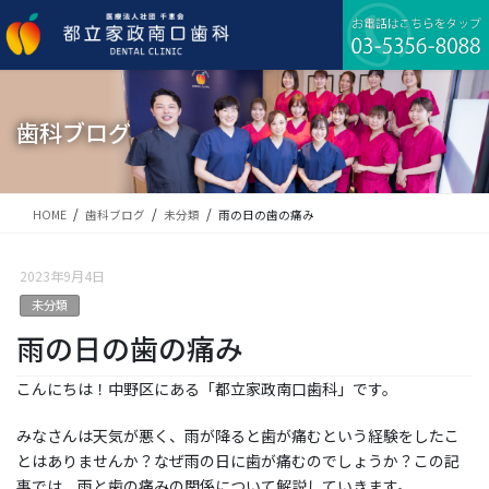
コ
ナ
ン
ビ
テ
ゲ
ン
ー
ツ
シ
に
ョ
歯科ブログ
移
ン
動
に
移
動
HOME
歯科ブログ
未分類
雨の日の歯の痛み
2023年9月4日
未分類
雨の日の歯の痛み
こんにちは！中野区にある「都立家政南口歯科」です。
みなさんは天気が悪く、雨が降ると歯が痛むという経験をしたこ
とはありませんか？なぜ雨の日に歯が痛むのでしょうか？この記
事では、雨と歯の痛みの関係について解説していきます。