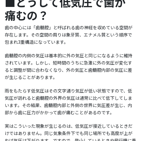
■どうして低気圧で歯が
痛むの？
歯の中心には「歯髄腔」と呼ばれる歯の神経を収めている空間が
存在します。その空間の周りは象牙質、エナメル質という順序で
包まれ3重構造になっています。
歯髄腔の内側の気圧は基本的に外の気圧と同じになるように維持
されています。しかし、短時間のうちに急激に外の気圧が変化す
ると調整が間に合わなくなり、外の気圧と歯髄腔内部の気圧に差
が生じることがあります。
雨をもたらす低気圧はその文字通り気圧が低い状態ですので、低
気圧が訪れると歯髄腔の外界の気圧は通常に比べて低下してしま
います。その結果、歯髄腔内部と外側の世界に気圧差が生じ、内
部から歯に圧力がかかって歯が痛むことがあるのです。
実はこういった現象が生じるのは、低気圧が接近しているときだ
けではありません。同じ気象条件下でも同じ場所でも高度が上が
れば気圧は下がります。ですので、登山しているときや飛行機に乗