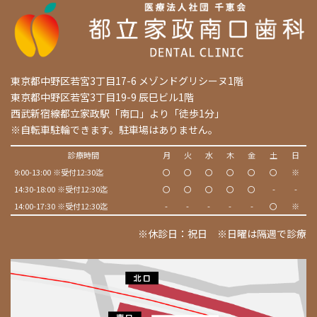
東京都中野区若宮3丁目17-6 メゾンドグリシーヌ1階
東京都中野区若宮3丁目19-9 辰巳ビル1階
西武新宿線都立家政駅「南口」より「徒歩1分」
※自転車駐輪できます。駐車場はありません。
診療時間
月
火
水
木
金
土
日
9:00-13:00 ※受付12:30迄
〇
〇
〇
〇
〇
〇
※
14:30-18:00 ※受付12:30迄
〇
〇
〇
〇
〇
-
-
14:00-17:30 ※受付12:30迄
-
-
-
-
-
〇
※
※休診日：祝日 ※日曜は隔週で診療