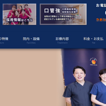
お電
急患
の特徴
院内・設備
診療内容
料金・お支払
ture
Facilities
Treatment
Fee