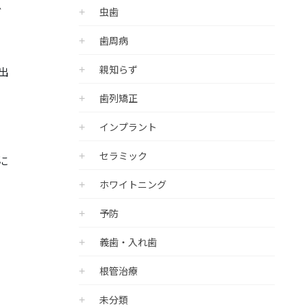
ぐ
虫歯
歯周病
親知らず
出
歯列矯正
インプラント
セラミック
に
ホワイトニング
予防
義歯・入れ歯
根管治療
未分類