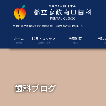
コ
ナ
ン
ビ
テ
ゲ
ン
ー
ツ
シ
中野区都立家政駅すぐの歯医者なら『都立家政南口歯科』へ
に
ョ
移
ン
ホーム
院長・スタッフ
治療動画
当院
動
に
Home
Doctor / Staff
Movie
Fea
移
動
歯科ブログ