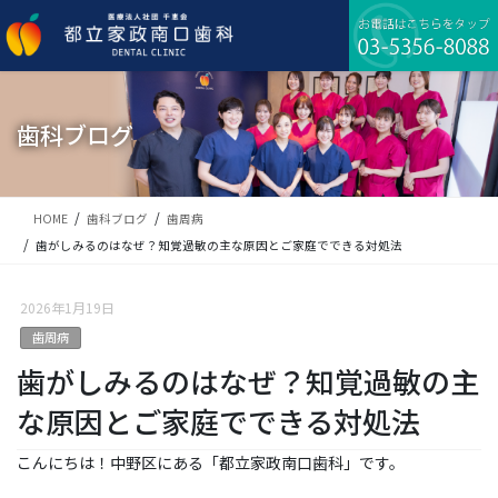
コ
ナ
ン
ビ
テ
ゲ
ン
ー
ツ
シ
に
ョ
歯科ブログ
移
ン
動
に
移
動
HOME
歯科ブログ
歯周病
歯がしみるのはなぜ？知覚過敏の主な原因とご家庭でできる対処法
2026年1月19日
歯周病
歯がしみるのはなぜ？知覚過敏の主
な原因とご家庭でできる対処法
こんにちは！中野区にある「都立家政南口歯科」です。