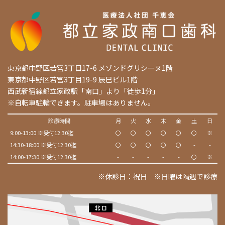
東京都中野区若宮3丁目17-6 メゾンドグリシーヌ1階
東京都中野区若宮3丁目19-9 辰巳ビル1階
西武新宿線都立家政駅「南口」より「徒歩1分」
※自転車駐輪できます。駐車場はありません。
診療時間
月
火
水
木
金
土
日
9:00-13:00 ※受付12:30迄
〇
〇
〇
〇
〇
〇
※
14:30-18:00 ※受付12:30迄
〇
〇
〇
〇
〇
-
-
14:00-17:30 ※受付12:30迄
-
-
-
-
-
〇
※
※休診日：祝日 ※日曜は隔週で診療