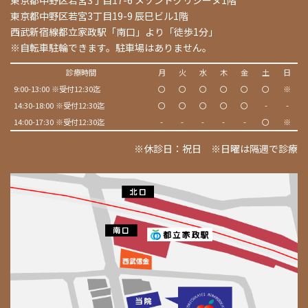
東京都中野区若宮3丁目17-6 メゾンドグリシーヌ1階
東京都中野区若宮3丁目19-9 辰巳ビル1階
西武新宿線都立家政駅「南口」より「徒歩1分」
※自転車駐輪できます。駐車場はありません。
診療時間
月
火
水
木
金
土
日
9:00-13:00 ※受付12:30迄
〇
〇
〇
〇
〇
〇
※
14:30-18:00 ※受付12:30迄
〇
〇
〇
〇
〇
-
-
14:00-17:30 ※受付12:30迄
-
-
-
-
-
〇
※
※休診日：祝日 ※日曜は隔週で診療