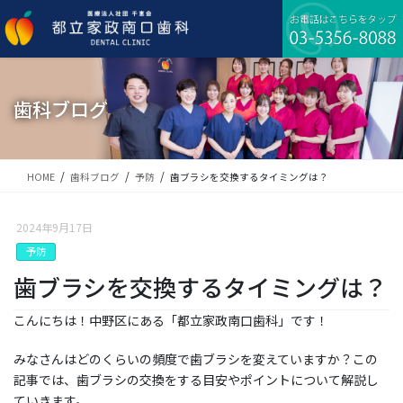
コ
ナ
ン
ビ
テ
ゲ
ン
ー
ツ
シ
に
ョ
歯科ブログ
移
ン
動
に
移
動
HOME
歯科ブログ
予防
歯ブラシを交換するタイミングは？
2024年9月17日
予防
歯ブラシを交換するタイミングは？
こんにちは！中野区にある「都立家政南口歯科」です！
みなさんはどのくらいの頻度で歯ブラシを変えていますか？この
記事では、歯ブラシの交換をする目安やポイントについて解説し
ていきます。