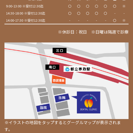
9:00-13:00 ※受付12:30迄
〇
〇
〇
〇
〇
〇
※
14:30-18:00 ※受付12:30迄
〇
〇
〇
〇
〇
-
-
14:00-17:30 ※受付12:30迄
-
-
-
-
-
〇
※
※休診日：祝日 ※日曜は隔週で診療
※イラストの地図をタップするとグーグルマップが表示されま
す。