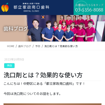
コ
ナ
ン
ビ
テ
ゲ
ン
ー
ツ
シ
に
ョ
歯科ブログ
移
ン
動
に
移
動
HOME
歯科ブログ
予防
洗口剤とは？効果的な使い方
2023年10月9日
予防
洗口剤とは？効果的な使い方
こんにちは！中野区にある「都立家政南口歯科」です！
今回は洗口剤についてのお話をします。