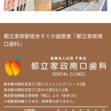
都立家政駅徒歩すぐの歯医者『都立家政南
口歯科』
東京都中野区若宮3丁目17-6 メゾンドグリシーヌ1階
東京都中野区若宮3丁目19-9 辰巳ビル1階
西武新宿線都立家政駅「南口」より「徒歩1分」
※自転車駐輪できます。駐車場はありません。
診療時間
月
火
水
木
金
土
日