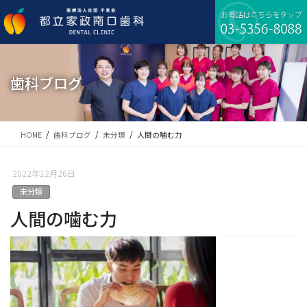
コ
ナ
ン
ビ
テ
ゲ
ン
ー
ツ
シ
に
ョ
歯科ブログ
移
ン
動
に
移
動
HOME
歯科ブログ
未分類
人間の噛む力
2022年12月26日
未分類
人間の噛む力