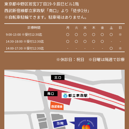
東京都中野区若宮3丁目19-9 辰巳ビル1階
西武新宿線都立家政駅「南口」より「徒歩1分」
※自転車駐輪できます。駐車場はありません。
診療時間
月
火
水
木
金
土
日
9:00-13:00 ※受付12:30迄
〇
〇
〇
〇
〇
〇
※
14:30-18:00 ※受付12:30迄
〇
〇
〇
〇
〇
-
-
14:00-17:30 ※受付12:30迄
-
-
-
-
-
〇
※
※休診日：祝日 ※日曜は隔週で診療