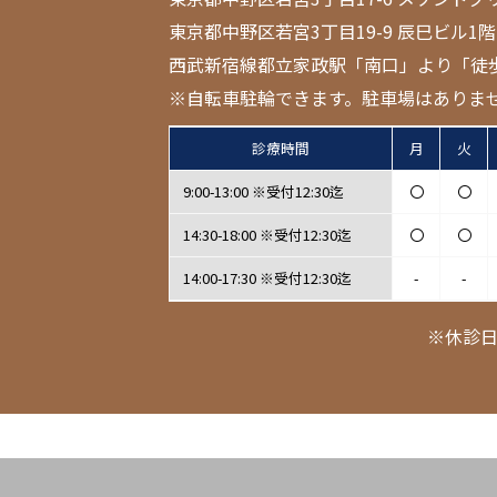
東京都中野区若宮3丁目19-9 辰巳ビル1階
西武新宿線都立家政駅「南口」より「徒
※自転車駐輪できます。駐車場はありま
診療時間
月
火
9:00-13:00 ※受付12:30迄
〇
〇
14:30-18:00 ※受付12:30迄
〇
〇
14:00-17:30 ※受付12:30迄
-
-
※休診