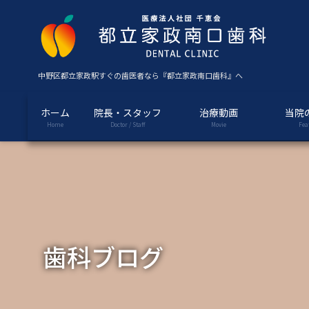
コ
ナ
ン
ビ
テ
ゲ
ン
ー
ツ
シ
中野区都立家政駅すぐの歯医者なら『都立家政南口歯科』へ
に
ョ
移
ン
ホーム
院長・スタッフ
治療動画
当院
動
に
Home
Doctor / Staff
Movie
Fea
移
動
歯科ブログ