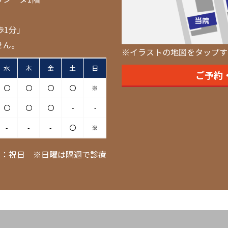
歩1分」
せん。
※イラストの地図をタップす
水
木
金
土
日
ご予約
〇
〇
〇
〇
※
〇
〇
〇
-
-
-
-
-
〇
※
日：祝日 ※日曜は隔週で診療