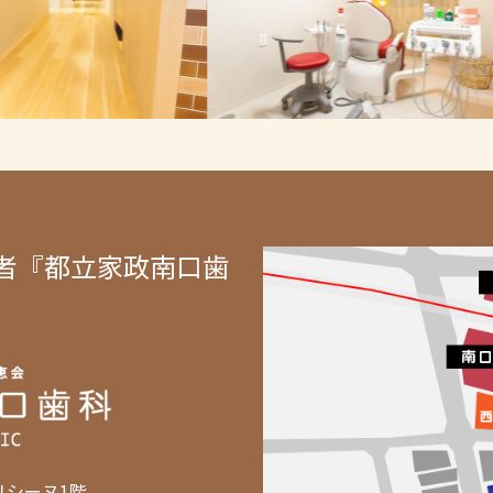
者『都立家政南口歯
リシーヌ1階