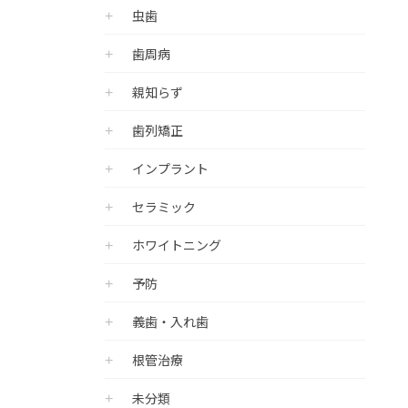
虫歯
歯周病
親知らず
歯列矯正
インプラント
セラミック
ホワイトニング
予防
義歯・入れ歯
根管治療
未分類