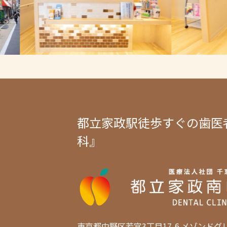
都立家政駅徒歩すぐの歯医
科』
東京都中野区若宮3丁目17-6 メゾンドグ