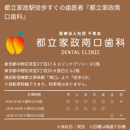
都立家政駅徒歩すぐの歯医者『都立家政南
口歯科』
東京都中野区若宮3丁目17-6 メゾンドグリシーヌ1階
東京都中野区若宮3丁目19-9 辰巳ビル1階
西武新宿線都立家政駅「南口」より「徒歩1分」
※自転車駐輪できます。駐車場はありません。
診療時間
月
火
水
木
金
土
日
9:00-13:00 ※受付12:30迄
〇
〇
〇
〇
〇
〇
※
14:30-18:00 ※受付12:30迄
〇
〇
〇
〇
〇
-
-
14:00-17:30 ※受付12:30迄
-
-
-
-
-
〇
※
※休診日：祝日 ※日曜は隔週で診療