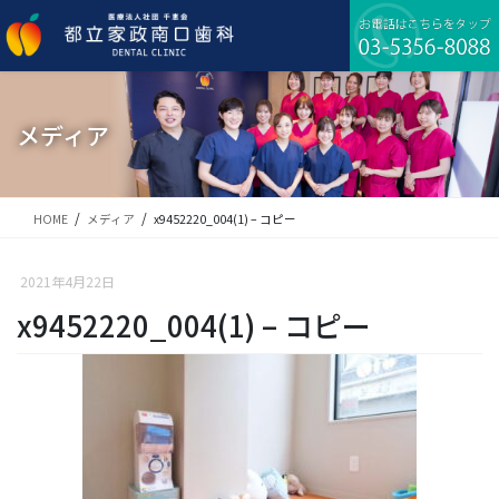
コ
ナ
ン
ビ
テ
ゲ
ン
ー
ツ
シ
に
ョ
メディア
移
ン
動
に
移
動
HOME
メディア
x9452220_004(1) – コピー
2021年4月22日
x9452220_004(1) – コピー