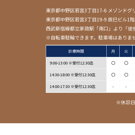
東京都中野区若宮3丁目17-6 メゾンドグ
東京都中野区若宮3丁目19-9 辰巳ビル1階
西武新宿線都立家政駅「南口」より「徒
※自転車駐輪できます。駐車場はありま
診療時間
月
火
9:00-13:00 ※受付12:30迄
〇
〇
14:30-18:00 ※受付12:30迄
〇
〇
14:00-17:30 ※受付12:30迄
-
-
※休診