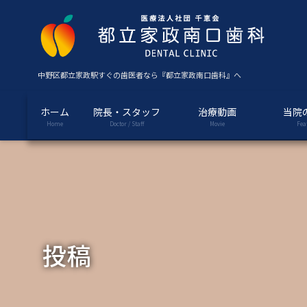
コ
ナ
ン
ビ
テ
ゲ
ン
ー
ツ
シ
中野区都立家政駅すぐの歯医者なら『都立家政南口歯科』へ
に
ョ
移
ン
ホーム
院長・スタッフ
治療動画
当院
動
に
Home
Doctor / Staff
Movie
Fea
移
動
投稿