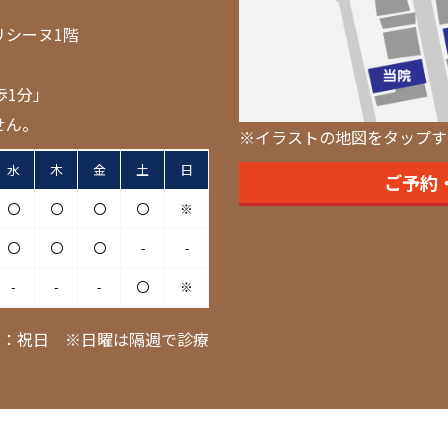
リシーヌ1階
歩1分」
せん。
※イラストの地図をタップす
水
木
金
土
日
ご予約
〇
〇
〇
〇
※
〇
〇
〇
-
-
-
-
-
〇
※
日：祝日 ※日曜は隔週で診療