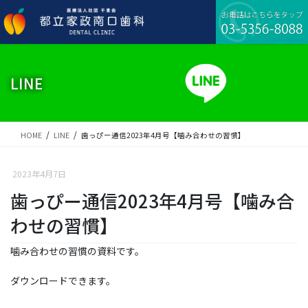
コ
ナ
ン
ビ
テ
ゲ
ン
ー
ツ
シ
に
ョ
LINE
移
ン
動
に
移
動
HOME
LINE
歯っぴー通信2023年4月号【噛み合わせの習慣】
2023年4月7日
歯っぴー通信2023年4月号【噛み合
わせの習慣】
噛み合わせの習慣の資料です。
ダウンロードできます。