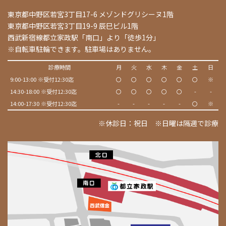
東京都中野区若宮3丁目17-6 メゾンドグリシーヌ1階
東京都中野区若宮3丁目19-9 辰巳ビル1階
西武新宿線都立家政駅「南口」より「徒歩1分」
※自転車駐輪できます。駐車場はありません。
診療時間
月
火
水
木
金
土
日
9:00-13:00 ※受付12:30迄
〇
〇
〇
〇
〇
〇
※
14:30-18:00 ※受付12:30迄
〇
〇
〇
〇
〇
-
-
14:00-17:30 ※受付12:30迄
-
-
-
-
-
〇
※
※休診日：祝日 ※日曜は隔週で診療