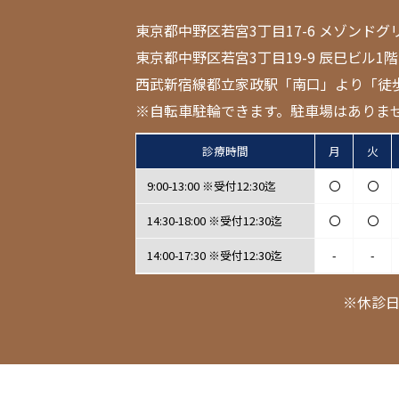
東京都中野区若宮3丁目17-6 メゾンドグ
東京都中野区若宮3丁目19-9 辰巳ビル1階
西武新宿線都立家政駅「南口」より「徒
※自転車駐輪できます。駐車場はありま
診療時間
月
火
9:00-13:00 ※受付12:30迄
〇
〇
14:30-18:00 ※受付12:30迄
〇
〇
14:00-17:30 ※受付12:30迄
-
-
※休診