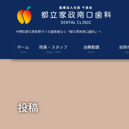
コ
ナ
ン
ビ
テ
ゲ
ン
ー
ツ
シ
中野区都立家政駅すぐの歯医者なら『都立家政南口歯科』へ
に
ョ
移
ン
ホーム
院長・スタッフ
治療動画
当院
動
に
Home
Doctor / Staff
Movie
Fea
移
動
投稿