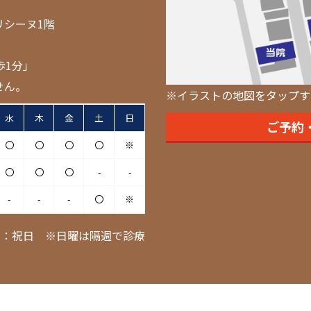
リシーヌ1階
歩1分」
せん。
※イラストの地図をタップす
水
木
金
土
日
ご予約
〇
〇
〇
〇
※
〇
〇
〇
-
-
-
-
-
〇
※
日：祝日 ※日曜は隔週で診療