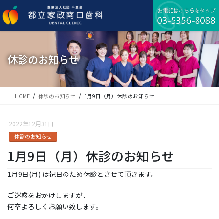
コ
ナ
ン
ビ
テ
ゲ
ン
ー
ツ
シ
に
ョ
休診のお知らせ
移
ン
動
に
移
動
HOME
休診のお知らせ
1月9日（月）休診のお知らせ
2022年12月31日
休診のお知らせ
1月9日（月）休診のお知らせ
1月9日(月) は祝日のため休診とさせて頂きます。
ご迷惑をおかけしますが、
何卒よろしくお願い致します。