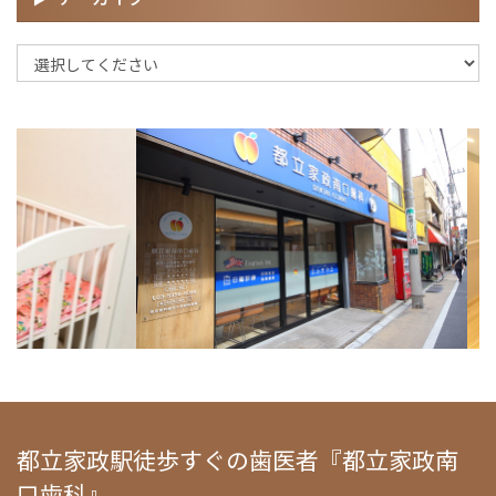
都立家政駅徒歩すぐの歯医者『都立家政南
口歯科』