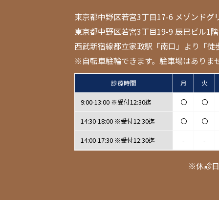
東京都中野区若宮3丁目17-6 メゾンドグ
東京都中野区若宮3丁目19-9 辰巳ビル1階
西武新宿線都立家政駅「南口」より「徒
※自転車駐輪できます。駐車場はありま
診療時間
月
火
9:00-13:00 ※受付12:30迄
〇
〇
14:30-18:00 ※受付12:30迄
〇
〇
14:00-17:30 ※受付12:30迄
-
-
※休診