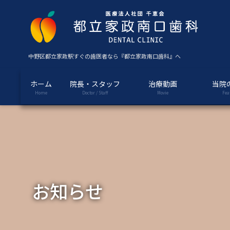
コ
ナ
ン
ビ
テ
ゲ
ン
ー
ツ
シ
中野区都立家政駅すぐの歯医者なら『都立家政南口歯科』へ
に
ョ
移
ン
ホーム
院長・スタッフ
治療動画
当院
動
に
Home
Doctor / Staff
Movie
Fea
移
動
お知らせ