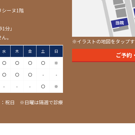
リシーヌ1階
歩1分」
せん。
※イラストの地図をタップす
水
木
金
土
日
ご予約
〇
〇
〇
〇
※
〇
〇
〇
-
-
-
-
-
〇
※
日：祝日 ※日曜は隔週で診療