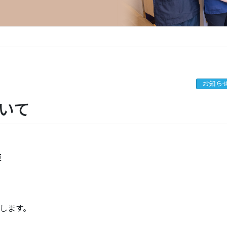
お知ら
ついて
更
します。