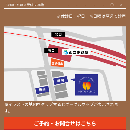
14:00-17:30 ※受付12:30迄
-
-
-
-
-
〇
※
※休診日：祝日 ※日曜は隔週で診療
※イラストの地図をタップするとグーグルマップが表示されま
す。
ご予約・お問合せはこちら