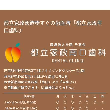
都立家政駅徒歩すぐの歯医者『都立家政南
口歯科』
東京都中野区若宮3丁目17-6 メゾンドグリシーヌ1階
東京都中野区若宮3丁目19-9 辰巳ビル1階
西武新宿線都立家政駅「南口」より「徒歩1分」
※自転車駐輪できます。駐車場はありません。
診療時間
月
火
水
木
金
土
日
9:00-13:00 ※受付12:30迄
〇
〇
〇
〇
〇
〇
※
14:30-18:00 ※受付12:30迄
〇
〇
〇
〇
〇
-
-