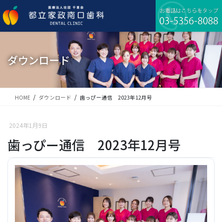
コ
ナ
ン
ビ
テ
ゲ
ン
ー
ツ
シ
に
ョ
ダウンロード
移
ン
動
に
移
動
HOME
ダウンロード
歯っぴー通信 2023年12月号
2024年1月9日
歯っぴー通信 2023年12月号