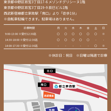
東京都中野区若宮3丁目17-6 メゾンドグリシーヌ1階
東京都中野区若宮3丁目19-9 辰巳ビル1階
西武新宿線都立家政駅「南口」より「徒歩1分」
※自転車駐輪できます。駐車場はありません。
診療時間
月
火
水
木
金
土
日
9:00-13:00 ※受付12:30迄
〇
〇
〇
〇
〇
〇
※
14:30-18:00 ※受付12:30迄
〇
〇
〇
〇
〇
-
-
14:00-17:30 ※受付12:30迄
-
-
-
-
-
〇
※
※休診日：祝日 ※日曜は隔週で診療