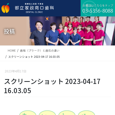
コ
ナ
ン
ビ
テ
ゲ
ン
ー
ツ
シ
に
ョ
投稿
移
ン
動
に
移
動
HOME
歯垢（プラーク）と歯石の違い
スクリーンショット 2023-04-17 16.03.05
2023年4月17日
スクリーンショット 2023-04-17
16.03.05