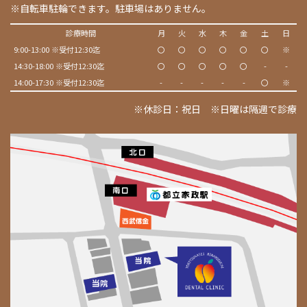
※自転車駐輪できます。駐車場はありません。
診療時間
月
火
水
木
金
土
日
9:00-13:00 ※受付12:30迄
〇
〇
〇
〇
〇
〇
※
14:30-18:00 ※受付12:30迄
〇
〇
〇
〇
〇
-
-
14:00-17:30 ※受付12:30迄
-
-
-
-
-
〇
※
※休診日：祝日 ※日曜は隔週で診療