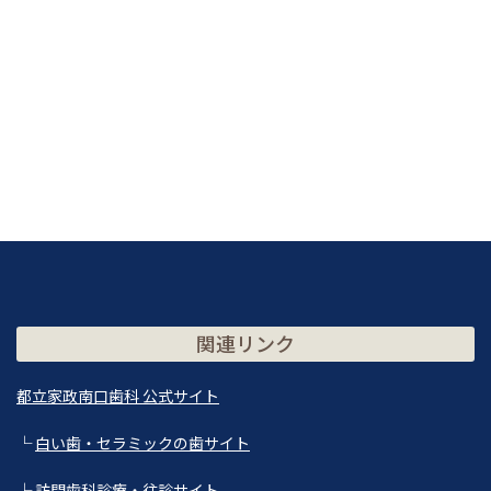
関連リンク
都立家政南口歯科 公式サイト
└
白い歯・セラミックの歯サイト
└
訪問歯科診療・往診サイト