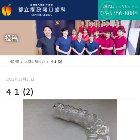
コ
ナ
ン
ビ
テ
ゲ
ン
ー
ツ
シ
に
ョ
投稿
移
ン
動
に
移
動
HOME
人間の噛む力
４１ (2)
2022年12月20日
４１ (2)