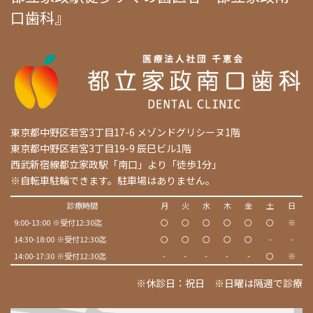
口歯科』
東京都中野区若宮3丁目17-6 メゾンドグリシーヌ1階
東京都中野区若宮3丁目19-9 辰巳ビル1階
西武新宿線都立家政駅「南口」より「徒歩1分」
※自転車駐輪できます。駐車場はありません。
診療時間
月
火
水
木
金
土
日
9:00-13:00 ※受付12:30迄
〇
〇
〇
〇
〇
〇
※
14:30-18:00 ※受付12:30迄
〇
〇
〇
〇
〇
-
-
14:00-17:30 ※受付12:30迄
-
-
-
-
-
〇
※
※休診日：祝日 ※日曜は隔週で診療