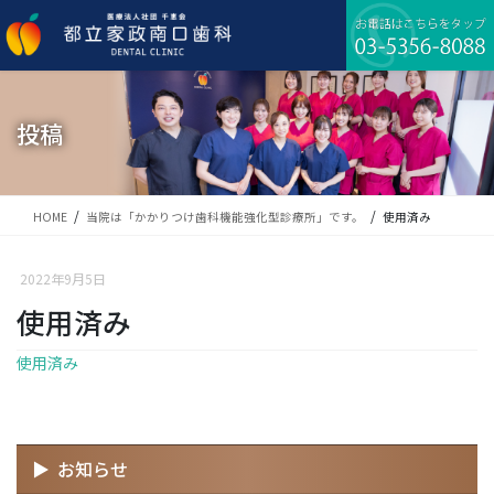
コ
ナ
ン
ビ
テ
ゲ
ン
ー
ツ
シ
に
ョ
投稿
移
ン
動
に
移
動
HOME
当院は「かかりつけ歯科機能強化型診療所」です。
使用済み
2022年9月5日
使用済み
使用済み
お知らせ