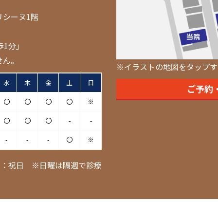
リシーヌ1階
歩1分」
せん。
※イラストの地図をタップす
水
木
金
土
日
ご予約
〇
〇
〇
〇
※
〇
〇
〇
-
-
-
-
-
〇
※
日：祝日 ※日曜は隔週で診療