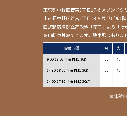
東京都中野区若宮3丁目17-6 メゾンドグ
東京都中野区若宮3丁目19-9 辰巳ビル1階
西武新宿線都立家政駅「南口」より「徒
※自転車駐輪できます。駐車場はありま
診療時間
月
火
9:00-13:00 ※受付12:30迄
〇
〇
14:30-18:00 ※受付12:30迄
〇
〇
14:00-17:30 ※受付12:30迄
-
-
※休診