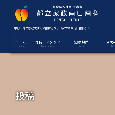
コ
ナ
ン
ビ
テ
ゲ
ン
ー
ツ
シ
中野区都立家政駅すぐの歯医者なら『都立家政南口歯科』へ
に
ョ
移
ン
ホーム
院長・スタッフ
治療動画
当院
動
に
Home
Doctor / Staff
Movie
Fea
移
動
投稿