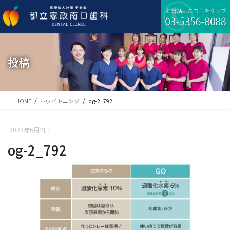
コ
ナ
ン
ビ
テ
ゲ
ン
ー
ツ
シ
に
ョ
投稿
移
ン
動
に
移
動
HOME
ホワイトニング
og-2_792
2023年6月2日
og-2_792