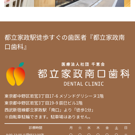
都立家政駅徒歩すぐの歯医者『都立家政南
口歯科』
東京都中野区若宮3丁目17-6 メゾンドグリシーヌ1階
東京都中野区若宮3丁目19-9 辰巳ビル1階
西武新宿線都立家政駅「南口」より「徒歩1分」
※自転車駐輪できます。駐車場はありません。
診療時間
月
火
水
木
金
土
日
9:00-13:00 ※受付12:30迄
〇
〇
〇
〇
〇
〇
※