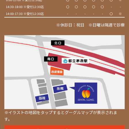
14:30-18:00 ※受付12:30迄
〇
〇
〇
〇
〇
-
-
14:00-17:30 ※受付12:30迄
-
-
-
-
-
〇
※
※休診日：祝日 ※日曜は隔週で診療
※イラストの地図をタップするとグーグルマップが表示されま
す。