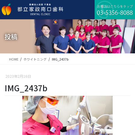
コ
ナ
ン
ビ
テ
ゲ
ン
ー
ツ
シ
に
ョ
投稿
移
ン
動
に
移
動
HOME
ホワイトニング
IMG_2437b
2023年2月16日
IMG_2437b