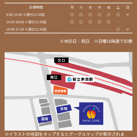
診療時間
月
火
水
木
金
土
日
9:00-13:00 ※受付12:30迄
〇
〇
〇
〇
〇
〇
※
14:30-18:00 ※受付12:30迄
〇
〇
〇
〇
〇
-
-
14:00-17:30 ※受付12:30迄
-
-
-
-
-
〇
※
※休診日：祝日 ※日曜は隔週で診療
※イラストの地図をタップするとグーグルマップが表示されま