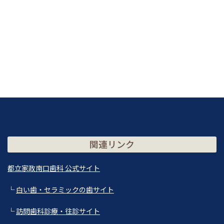
関連リンク
都立家政南口歯科 公式サイト
└
白い歯・セラミックの歯サイト
└
訪問歯科診療・往診サイト