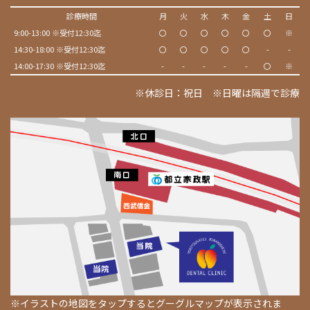
診療時間
月
火
水
木
金
土
日
9:00-13:00 ※受付12:30迄
〇
〇
〇
〇
〇
〇
※
14:30-18:00 ※受付12:30迄
〇
〇
〇
〇
〇
-
-
14:00-17:30 ※受付12:30迄
-
-
-
-
-
〇
※
※休診日：祝日 ※日曜は隔週で診療
※イラストの地図をタップするとグーグルマップが表示されま