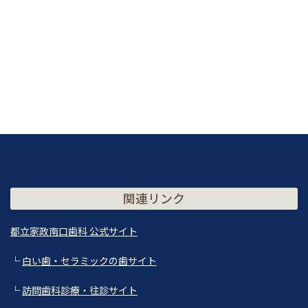
関連リンク
都立家政南口歯科 公式サイト
└
白い歯・セラミックの歯サイト
└
訪問歯科診療・往診サイト