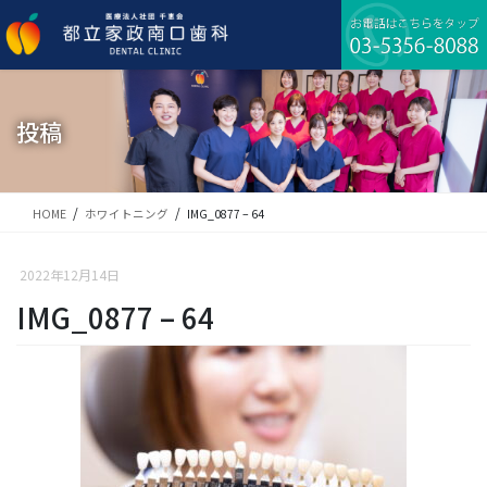
コ
ナ
ン
ビ
テ
ゲ
ン
ー
ツ
シ
に
ョ
投稿
移
ン
動
に
移
動
HOME
ホワイトニング
IMG_0877 – 64
2022年12月14日
IMG_0877 – 64