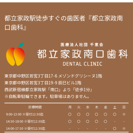
都立家政駅徒歩すぐの歯医者『都立家政南
口歯科』
東京都中野区若宮3丁目17-6 メゾンドグリシーヌ1階
東京都中野区若宮3丁目19-9 辰巳ビル1階
西武新宿線都立家政駅「南口」より「徒歩1分」
※自転車駐輪できます。駐車場はありません。
診療時間
月
火
水
木
金
土
日
9:00-13:00 ※受付12:30迄
〇
〇
〇
〇
〇
〇
※
14:30-18:00 ※受付12:30迄
〇
〇
〇
〇
〇
-
-
14:00-17:30 ※受付12:30迄
-
-
-
-
-
〇
※