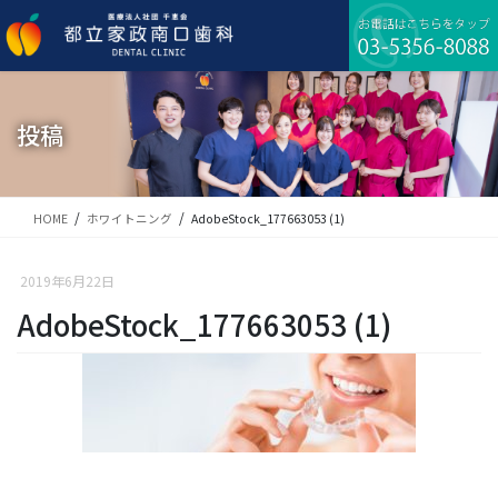
コ
ナ
ン
ビ
テ
ゲ
ン
ー
ツ
シ
に
ョ
投稿
移
ン
動
に
移
動
HOME
ホワイトニング
AdobeStock_177663053 (1)
2019年6月22日
AdobeStock_177663053 (1)