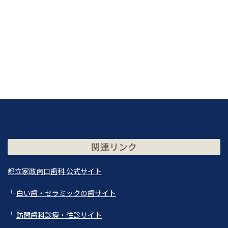
関連リンク
都立家政南口歯科 公式サイト
└
白い歯・セラミックの歯サイト
└
訪問歯科診療・往診サイト