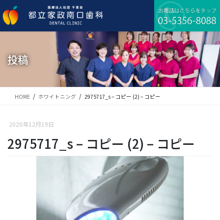
コ
ナ
ン
ビ
テ
ゲ
ン
ー
ツ
シ
に
ョ
投稿
移
ン
動
に
移
動
HOME
ホワイトニング
2975717_s – コピー (2) – コピー
2020年12月19日
2975717_s – コピー (2) – コピー