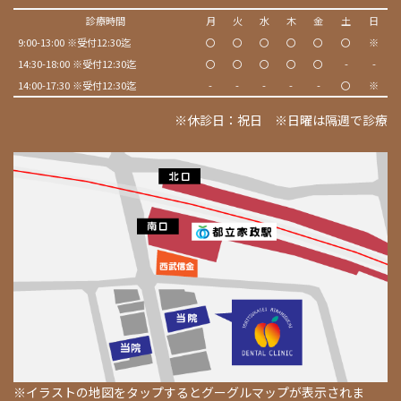
診療時間
月
火
水
木
金
土
日
9:00-13:00 ※受付12:30迄
〇
〇
〇
〇
〇
〇
※
14:30-18:00 ※受付12:30迄
〇
〇
〇
〇
〇
-
-
14:00-17:30 ※受付12:30迄
-
-
-
-
-
〇
※
※休診日：祝日 ※日曜は隔週で診療
※イラストの地図をタップするとグーグルマップが表示されま