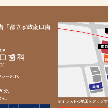
者『都立家政南口歯
リシーヌ1階
歩1分」
せん。
※イラストの地図をタップす