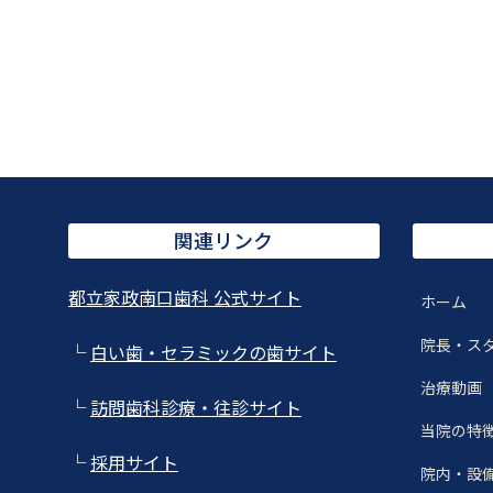
関連リンク
都立家政南口歯科 公式サイト
ホーム
院長・ス
└
白い歯・セラミックの歯サイト
治療動画
└
訪問歯科診療・往診サイト
当院の特
└
採用サイト
院内・設