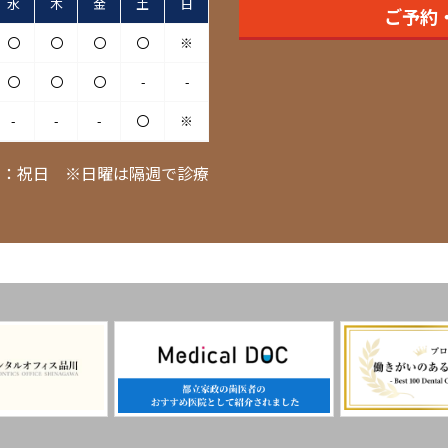
水
木
金
土
日
ご予約
〇
〇
〇
〇
※
〇
〇
〇
-
-
-
-
-
〇
※
日：祝日 ※日曜は隔週で診療