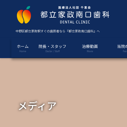
コ
ナ
ン
ビ
テ
ゲ
ン
ー
ツ
シ
中野区都立家政駅すぐの歯医者なら『都立家政南口歯科』へ
に
ョ
移
ン
ホーム
院長・スタッフ
治療動画
当院
動
に
Home
Doctor / Staff
Movie
Fea
移
動
メディア