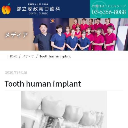
コ
ナ
ン
ビ
テ
ゲ
ン
ー
ツ
シ
に
ョ
メディア
移
ン
動
に
移
動
HOME
メディア
Tooth human implant
2020年8月1日
Tooth human implant