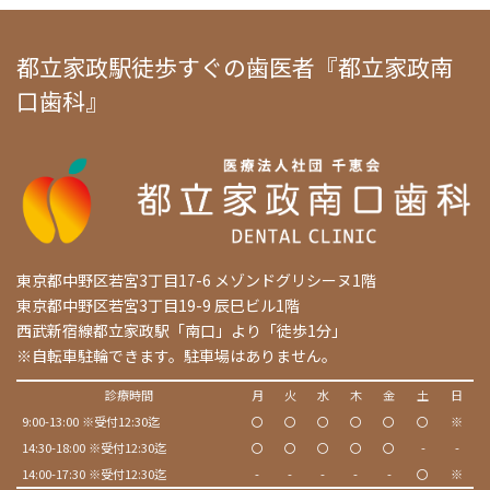
都立家政駅徒歩すぐの歯医者『都立家政南
口歯科』
東京都中野区若宮3丁目17-6 メゾンドグリシーヌ1階
東京都中野区若宮3丁目19-9 辰巳ビル1階
西武新宿線都立家政駅「南口」より「徒歩1分」
※自転車駐輪できます。駐車場はありません。
診療時間
月
火
水
木
金
土
日
9:00-13:00 ※受付12:30迄
〇
〇
〇
〇
〇
〇
※
14:30-18:00 ※受付12:30迄
〇
〇
〇
〇
〇
-
-
14:00-17:30 ※受付12:30迄
-
-
-
-
-
〇
※