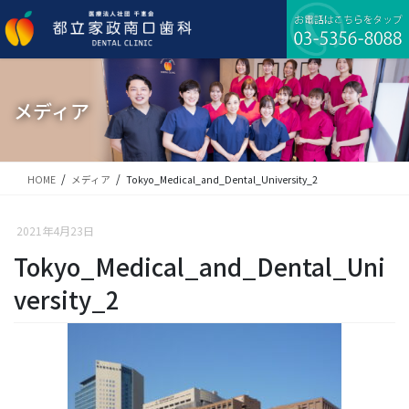
コ
ナ
ン
ビ
テ
ゲ
ン
ー
ツ
シ
に
ョ
メディア
移
ン
動
に
移
動
HOME
メディア
Tokyo_Medical_and_Dental_University_2
2021年4月23日
Tokyo_Medical_and_Dental_Uni
versity_2