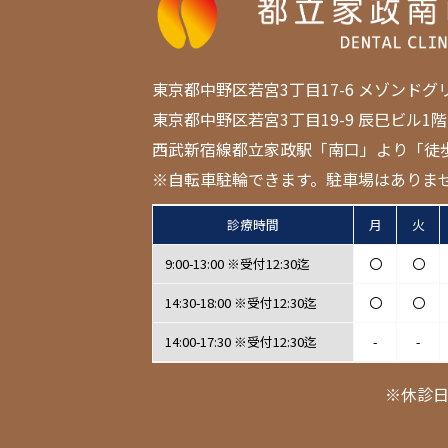
東京都中野区若宮3丁目17-6 メゾンドグ
東京都中野区若宮3丁目19-9 辰巳ビル1階
西武新宿線都立家政駅「南口」より「徒
※自転車駐輪できます。駐車場はありま
診療時間
月
火
9:00-13:00 ※受付12:30迄
〇
〇
14:30-18:00 ※受付12:30迄
〇
〇
14:00-17:30 ※受付12:30迄
-
-
※休診