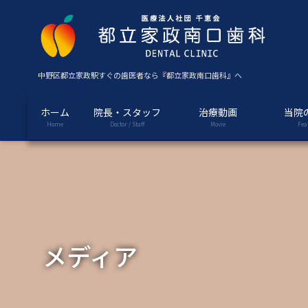
コ
ナ
ン
ビ
テ
ゲ
ン
ー
ツ
シ
中野区都立家政駅すぐの歯医者なら『都立家政南口歯科』へ
に
ョ
移
ン
ホーム
院長・スタッフ
治療動画
当院
動
に
Home
Doctor / Staff
Movie
Fea
移
動
メディア