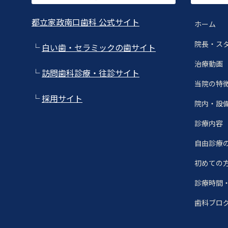
都立家政南口歯科 公式サイト
ホーム
院長・ス
└
白い歯・セラミックの歯サイト
治療動画
└
訪問歯科診療・往診サイト
当院の特
└
採用サイト
院内・設
診療内容
自由診療
初めての
診療時間
歯科ブロ