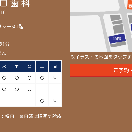
リシーヌ1階
歩1分」
せん。
※イラストの地図をタップす
水
木
金
土
日
ご予約
〇
〇
〇
〇
※
〇
〇
〇
-
-
-
-
-
〇
※
日：祝日 ※日曜は隔週で診療