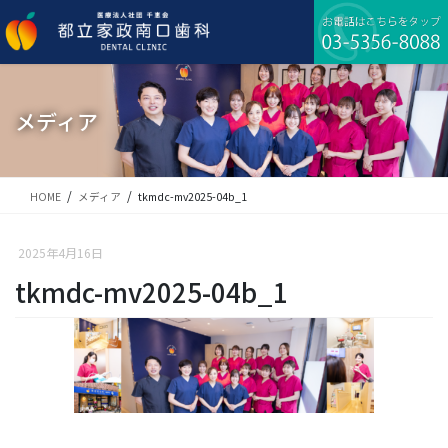
コ
ナ
ン
ビ
テ
ゲ
ン
ー
ツ
シ
に
ョ
メディア
移
ン
動
に
移
動
HOME
メディア
tkmdc-mv2025-04b_1
2025年4月16日
tkmdc-mv2025-04b_1