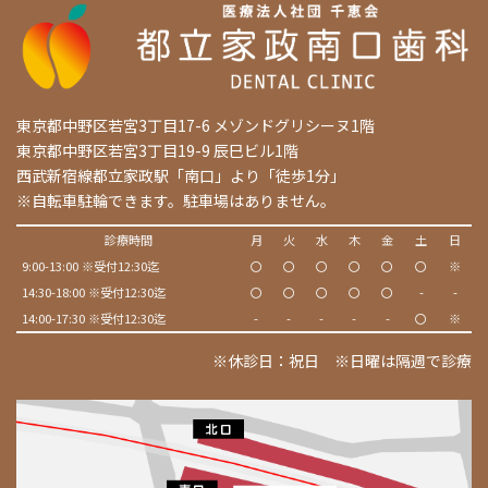
東京都中野区若宮3丁目17-6 メゾンドグリシーヌ1階
東京都中野区若宮3丁目19-9 辰巳ビル1階
西武新宿線都立家政駅「南口」より「徒歩1分」
※自転車駐輪できます。駐車場はありません。
診療時間
月
火
水
木
金
土
日
9:00-13:00 ※受付12:30迄
〇
〇
〇
〇
〇
〇
※
14:30-18:00 ※受付12:30迄
〇
〇
〇
〇
〇
-
-
14:00-17:30 ※受付12:30迄
-
-
-
-
-
〇
※
※休診日：祝日 ※日曜は隔週で診療