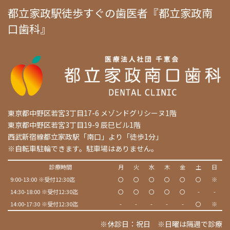
都立家政駅徒歩すぐの歯医者『都立家政南
口歯科』
東京都中野区若宮3丁目17-6 メゾンドグリシーヌ1階
東京都中野区若宮3丁目19-9 辰巳ビル1階
西武新宿線都立家政駅「南口」より「徒歩1分」
※自転車駐輪できます。駐車場はありません。
診療時間
月
火
水
木
金
土
日
9:00-13:00 ※受付12:30迄
〇
〇
〇
〇
〇
〇
※
14:30-18:00 ※受付12:30迄
〇
〇
〇
〇
〇
-
-
14:00-17:30 ※受付12:30迄
-
-
-
-
-
〇
※
※休診日：祝日 ※日曜は隔週で診療