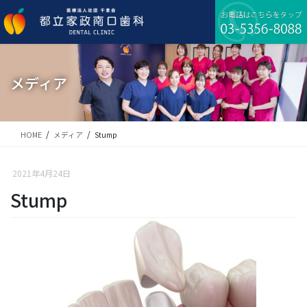
コ
ナ
ン
ビ
テ
ゲ
ン
ー
ツ
シ
に
ョ
メディア
移
ン
動
に
移
動
HOME
メディア
Stump
2021年4月24日
Stump