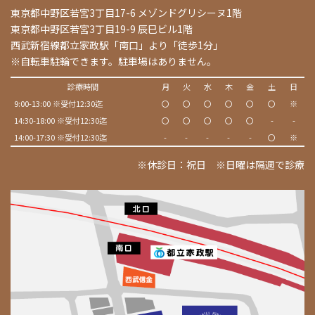
東京都中野区若宮3丁目17-6 メゾンドグリシーヌ1階
東京都中野区若宮3丁目19-9 辰巳ビル1階
西武新宿線都立家政駅「南口」より「徒歩1分」
※自転車駐輪できます。駐車場はありません。
診療時間
月
火
水
木
金
土
日
9:00-13:00 ※受付12:30迄
〇
〇
〇
〇
〇
〇
※
14:30-18:00 ※受付12:30迄
〇
〇
〇
〇
〇
-
-
14:00-17:30 ※受付12:30迄
-
-
-
-
-
〇
※
※休診日：祝日 ※日曜は隔週で診療