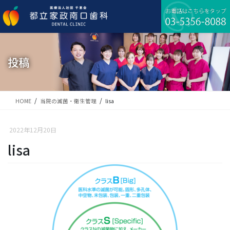
コ
ナ
ン
ビ
テ
ゲ
ン
ー
ツ
シ
に
ョ
投稿
移
ン
動
に
移
動
HOME
当院の滅菌・衛生管理
lisa
2022年12月20日
lisa